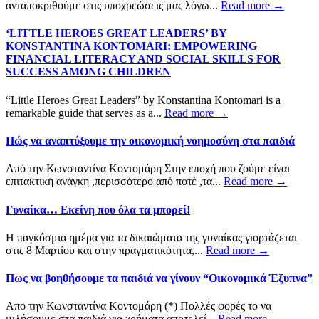
ανταποκριθούμε στις υποχρεώσεις μας λόγω...
Read more →
‘LITTLE HEROES GREAT LEADERS’ BY
KONSTANTINA KONTOMARI: EMPOWERING
FINANCIAL LITERACY AND SOCIAL SKILLS FOR
SUCCESS AMONG CHILDREN
“Little Heroes Great Leaders” by Konstantina Kontomari is a
remarkable guide that serves as a...
Read more →
Πώς να αναπτύξουμε την οικονομική νοημοσύνη στα παιδιά
Από την Κωνσταντίνα Κοντομάρη Στην εποχή που ζούμε είναι
επιτακτική ανάγκη ,περισσότερο από ποτέ ,τα...
Read more →
Γυναίκα… Εκείνη που όλα τα μπορεί!
Η παγκόσμια ημέρα για τα δικαιώματα της γυναίκας γιορτάζεται
στις 8 Μαρτίου και στην πραγματικότητα,...
Read more →
Πως να βοηθήσουμε τα παιδιά να γίνουν “Οικονομικά Έξυπνα”
Απο την Κωνσταντίνα Κοντομάρη (*) Πολλές φορές το να
μιλήσουμε στα παιδιά για χρήματα αποτελεί...
Read more →